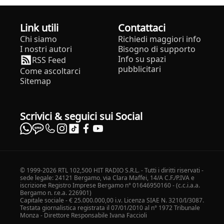
Link utili
Contattaci
Chi siamo
Richiedi maggiori info
I nostri autori
Bisogno di supporto
Info su spazi
RSS Feed
pubblicitari
Come ascoltarci
Sitemap
Scrivici & seguici sui Social
© 1999-2026 RTL 102,500 HIT RADIO S.R.L. - Tutti i diritti riservati -
sede legale: 24121 Bergamo, via Clara Maffei, 14/A C.F./P.IVA e
iscrizione Registro Imprese Bergamo n° 01646950160 - (c.c.i.a.a.
Bergamo n. r.e.a. 226901)
Capitale sociale - € 25.000.000,00 i.v. Licenza SIAE N. 3210/I/3087.
Testata giornalistica registrata il 07/01/2010 al n° 1972 Tribunale
Monza - Direttore Responsabile Ivana Faccioli