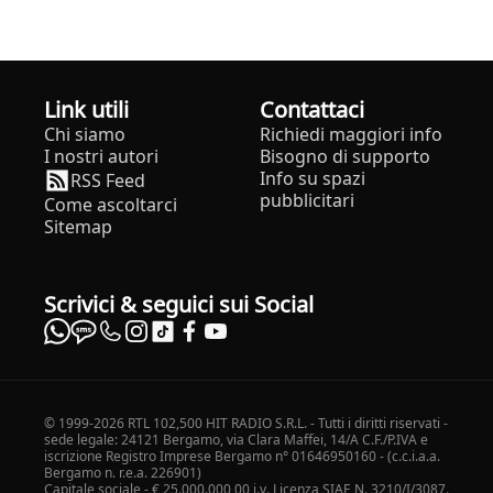
Link utili
Contattaci
Chi siamo
Richiedi maggiori info
I nostri autori
Bisogno di supporto
Info su spazi
RSS Feed
pubblicitari
Come ascoltarci
Sitemap
Scrivici & seguici sui Social
© 1999-2026 RTL 102,500 HIT RADIO S.R.L. - Tutti i diritti riservati -
sede legale: 24121 Bergamo, via Clara Maffei, 14/A C.F./P.IVA e
iscrizione Registro Imprese Bergamo n° 01646950160 - (c.c.i.a.a.
Bergamo n. r.e.a. 226901)
Capitale sociale - € 25.000.000,00 i.v. Licenza SIAE N. 3210/I/3087.