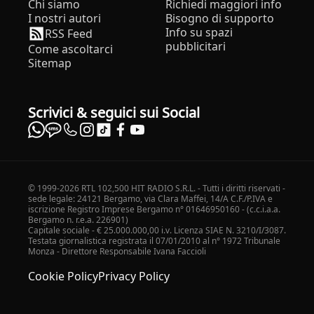
Chi siamo
Richiedi maggiori info
I nostri autori
Bisogno di supporto
Info su spazi
RSS Feed
pubblicitari
Come ascoltarci
Sitemap
Scrivici & seguici sui Social
© 1999-2026 RTL 102,500 HIT RADIO S.R.L. - Tutti i diritti riservati -
sede legale: 24121 Bergamo, via Clara Maffei, 14/A C.F./P.IVA e
iscrizione Registro Imprese Bergamo n° 01646950160 - (c.c.i.a.a.
Bergamo n. r.e.a. 226901)
Capitale sociale - € 25.000.000,00 i.v. Licenza SIAE N. 3210/I/3087.
Testata giornalistica registrata il 07/01/2010 al n° 1972 Tribunale
Monza - Direttore Responsabile Ivana Faccioli
Cookie Policy
Privacy Policy