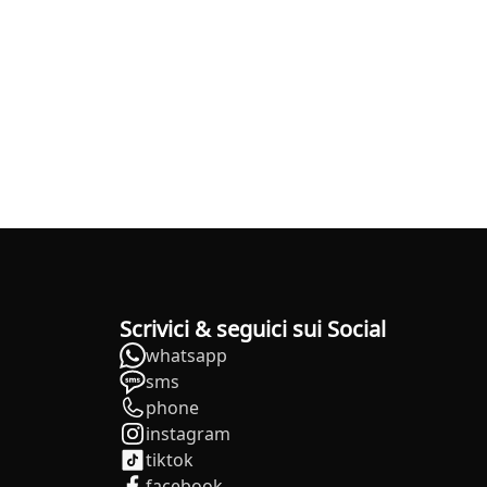
Scrivici & seguici sui Social
whatsapp
sms
phone
instagram
tiktok
facebook