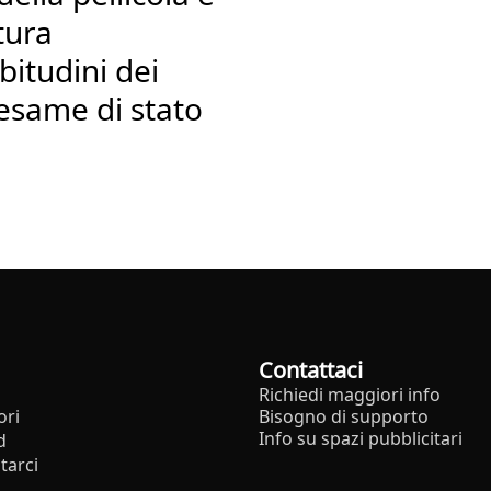
tura
itudini dei
’esame di stato
Contattaci
Richiedi maggiori info
ori
Bisogno di supporto
Info su spazi pubblicitari
d
tarci