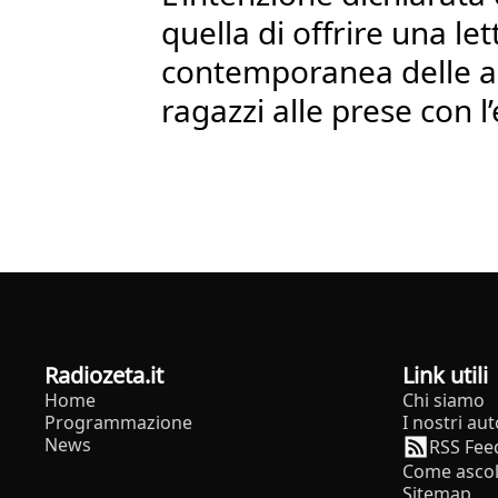
quella di offrire una let
contemporanea delle ab
ragazzi alle prese con l
radiozeta.it
Link utili
Home
Chi siamo
Programmazione
I nostri aut
News
RSS Fee
Come ascol
Sitemap