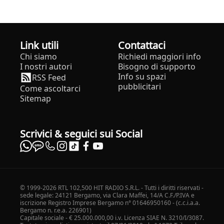
Link utili
Contattaci
Chi siamo
Richiedi maggiori info
I nostri autori
Bisogno di supporto
Info su spazi
RSS Feed
pubblicitari
Come ascoltarci
Sitemap
Scrivici & seguici sui Social
© 1999-2026 RTL 102,500 HIT RADIO S.R.L. - Tutti i diritti riservati -
sede legale: 24121 Bergamo, via Clara Maffei, 14/A C.F./P.IVA e
iscrizione Registro Imprese Bergamo n° 01646950160 - (c.c.i.a.a.
Bergamo n. r.e.a. 226901)
Capitale sociale - € 25.000.000,00 i.v. Licenza SIAE N. 3210/I/3087.