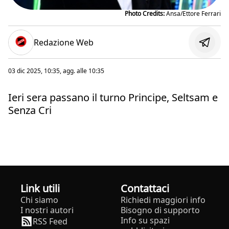
Photo Credits:
Ansa/Ettore Ferrari
Redazione Web
03 dic 2025, 10:35
, agg. alle
10:35
Ieri sera passano il turno Principe, Seltsam e
Senza Cri
Link utili
Contattaci
Chi siamo
Richiedi maggiori info
I nostri autori
Bisogno di supporto
Info su spazi
RSS Feed