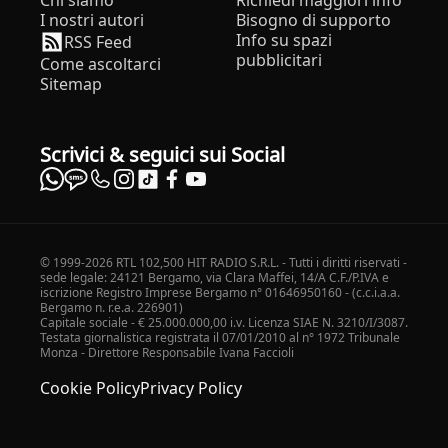
Chi siamo
Richiedi maggiori info
I nostri autori
Bisogno di supporto
Info su spazi
RSS Feed
pubblicitari
Come ascoltarci
Sitemap
Scrivici & seguici sui Social
© 1999-2026 RTL 102,500 HIT RADIO S.R.L. - Tutti i diritti riservati -
sede legale: 24121 Bergamo, via Clara Maffei, 14/A C.F./P.IVA e
iscrizione Registro Imprese Bergamo n° 01646950160 - (c.c.i.a.a.
Bergamo n. r.e.a. 226901)
Capitale sociale - € 25.000.000,00 i.v. Licenza SIAE N. 3210/I/3087.
Testata giornalistica registrata il 07/01/2010 al n° 1972 Tribunale
Monza - Direttore Responsabile Ivana Faccioli
Cookie Policy
Privacy Policy