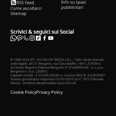
Info su spazi
RSS Feed
pubblicitari
Come ascoltarci
Sitemap
Scrivici & seguici sui Social
© 1999-2026 RTL 102,500 HIT RADIO S.R.L. - Tutti i diritti riservati -
sede legale: 24121 Bergamo, via Clara Maffei, 14/A C.F./P.IVA e
iscrizione Registro Imprese Bergamo n° 01646950160 - (c.c.i.a.a.
Bergamo n. r.e.a. 226901)
Capitale sociale - € 25.000.000,00 i.v. Licenza SIAE N. 3210/I/3087.
Testata giornalistica registrata il 07/01/2010 al n° 1972 Tribunale
Monza - Direttore Responsabile Ivana Faccioli
Cookie Policy
Privacy Policy