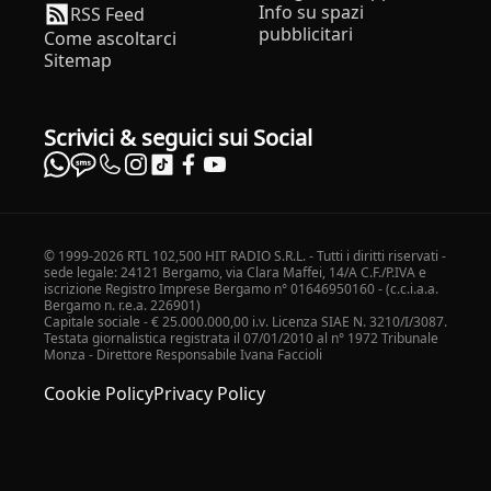
Info su spazi
RSS Feed
pubblicitari
Come ascoltarci
Sitemap
Scrivici & seguici sui Social
© 1999-2026 RTL 102,500 HIT RADIO S.R.L. - Tutti i diritti riservati -
sede legale: 24121 Bergamo, via Clara Maffei, 14/A C.F./P.IVA e
iscrizione Registro Imprese Bergamo n° 01646950160 - (c.c.i.a.a.
Bergamo n. r.e.a. 226901)
Capitale sociale - € 25.000.000,00 i.v. Licenza SIAE N. 3210/I/3087.
Testata giornalistica registrata il 07/01/2010 al n° 1972 Tribunale
Monza - Direttore Responsabile Ivana Faccioli
Cookie Policy
Privacy Policy