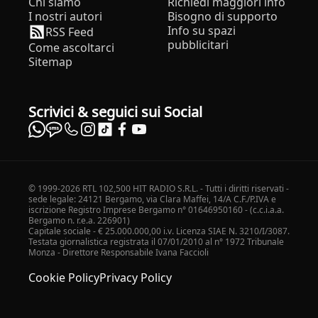
Chi siamo
Richiedi maggiori info
I nostri autori
Bisogno di supporto
Info su spazi
RSS Feed
pubblicitari
Come ascoltarci
Sitemap
Scrivici & seguici sui Social
© 1999-2026 RTL 102,500 HIT RADIO S.R.L. - Tutti i diritti riservati -
sede legale: 24121 Bergamo, via Clara Maffei, 14/A C.F./P.IVA e
iscrizione Registro Imprese Bergamo n° 01646950160 - (c.c.i.a.a.
Bergamo n. r.e.a. 226901)
Capitale sociale - € 25.000.000,00 i.v. Licenza SIAE N. 3210/I/3087.
Testata giornalistica registrata il 07/01/2010 al n° 1972 Tribunale
Monza - Direttore Responsabile Ivana Faccioli
Cookie Policy
Privacy Policy