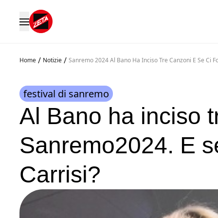
/
/
Home
Notizie
Sanremo 2024 Al Bano Ha Inciso Tre Canzoni E Se Ci F
festival di sanremo
Al Bano ha inciso t
Sanremo2024. E se
Carrisi?