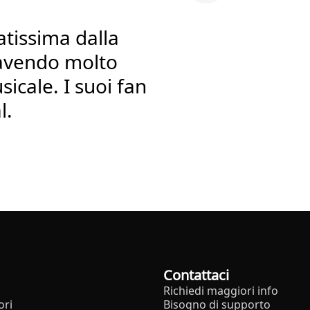
atissima dalla
 avendo molto
icale. I suoi fan
l.
Contattaci
Richiedi maggiori info
ori
Bisogno di supporto