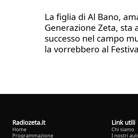
La figlia di Al Bano, am
Generazione Zeta, sta
successo nel campo mus
la vorrebbero al Festiva
radiozeta.it
Link utili
Home
Chi siamo
Programmazione
I nostri aut