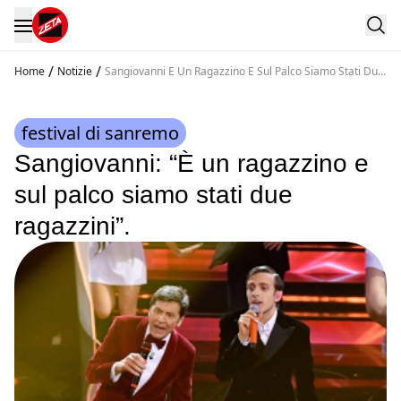
/
/
Home
Notizie
Sangiovanni E Un Ragazzino E Sul Palco Siamo Stati Due
Ragazzini
festival di sanremo
Sangiovanni: “È un ragazzino e
sul palco siamo stati due
ragazzini”.