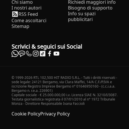
Chi siamo
Richiedi maggiori info
I nostri autori
Bisogno di supporto
Info su spazi
RSS Feed
pubblicitari
Come ascoltarci
Sitemap
Scrivici & seguici sui Social
© 1999-2026 RTL 102,500 HIT RADIO S.R.L. - Tutti i diritti riservati -
sede legale: 24121 Bergamo, via Clara Maffei, 14/A C.F./P.IVA e
iscrizione Registro Imprese Bergamo n° 01646950160 - (c.c.i.a.a.
Bergamo n. r.e.a. 226901)
Capitale sociale - € 25.000.000,00 i.v. Licenza SIAE N. 3210/I/3087.
Testata giornalistica registrata il 07/01/2010 al n° 1972 Tribunale
Monza - Direttore Responsabile Ivana Faccioli
Cookie Policy
Privacy Policy