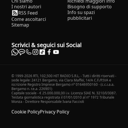
Chi siamo
Richiedi maggiori info
I nostri autori
Bisogno di supporto
Info su spazi
RSS Feed
pubblicitari
Come ascoltarci
Sitemap
Scrivici & seguici sui Social
© 1999-2026 RTL 102,500 HIT RADIO S.R.L. - Tutti i diritti riservati -
sede legale: 24121 Bergamo, via Clara Maffei, 14/A C.F./P.IVA e
iscrizione Registro Imprese Bergamo n° 01646950160 - (c.c.i.a.a.
Bergamo n. r.e.a. 226901)
Capitale sociale - € 25.000.000,00 i.v. Licenza SIAE N. 3210/I/3087.
Testata giornalistica registrata il 07/01/2010 al n° 1972 Tribunale
Monza - Direttore Responsabile Ivana Faccioli
Cookie Policy
Privacy Policy