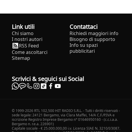
Link utili
Contattaci
Chi siamo
Richiedi maggiori info
I nostri autori
Bisogno di supporto
Info su spazi
RSS Feed
pubblicitari
Come ascoltarci
Sitemap
Scrivici & seguici sui Social
© 1999-2026 RTL 102,500 HIT RADIO S.R.L. - Tutti i diritti riservati -
sede legale: 24121 Bergamo, via Clara Maffei, 14/A C.F./P.IVA e
iscrizione Registro Imprese Bergamo n° 01646950160 - (c.c.i.a.a.
Bergamo n. r.e.a. 226901)
Capitale sociale - € 25.000.000,00 i.v. Licenza SIAE N. 3210/I/3087.