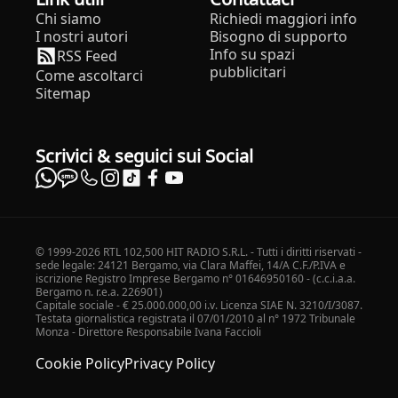
Chi siamo
Richiedi maggiori info
I nostri autori
Bisogno di supporto
Info su spazi
RSS Feed
pubblicitari
Come ascoltarci
Sitemap
Scrivici & seguici sui Social
© 1999-2026 RTL 102,500 HIT RADIO S.R.L. - Tutti i diritti riservati -
sede legale: 24121 Bergamo, via Clara Maffei, 14/A C.F./P.IVA e
iscrizione Registro Imprese Bergamo n° 01646950160 - (c.c.i.a.a.
Bergamo n. r.e.a. 226901)
Capitale sociale - € 25.000.000,00 i.v. Licenza SIAE N. 3210/I/3087.
Testata giornalistica registrata il 07/01/2010 al n° 1972 Tribunale
Monza - Direttore Responsabile Ivana Faccioli
Cookie Policy
Privacy Policy