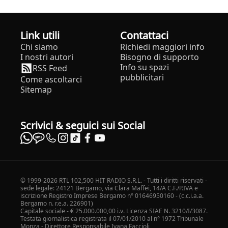
Link utili
Contattaci
Chi siamo
Richiedi maggiori info
I nostri autori
Bisogno di supporto
Info su spazi
RSS Feed
pubblicitari
Come ascoltarci
Sitemap
Scrivici & seguici sui Social
© 1999-2026 RTL 102,500 HIT RADIO S.R.L. - Tutti i diritti riservati -
sede legale: 24121 Bergamo, via Clara Maffei, 14/A C.F./P.IVA e
iscrizione Registro Imprese Bergamo n° 01646950160 - (c.c.i.a.a.
Bergamo n. r.e.a. 226901)
Capitale sociale - € 25.000.000,00 i.v. Licenza SIAE N. 3210/I/3087.
Testata giornalistica registrata il 07/01/2010 al n° 1972 Tribunale
Monza - Direttore Responsabile Ivana Faccioli