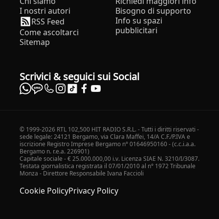
Chi siamo
Richiedi maggiori info
I nostri autori
Bisogno di supporto
Info su spazi
RSS Feed
pubblicitari
Come ascoltarci
Sitemap
Scrivici & seguici sui Social
© 1999-2026 RTL 102,500 HIT RADIO S.R.L. - Tutti i diritti riservati -
sede legale: 24121 Bergamo, via Clara Maffei, 14/A C.F./P.IVA e
iscrizione Registro Imprese Bergamo n° 01646950160 - (c.c.i.a.a.
Bergamo n. r.e.a. 226901)
Capitale sociale - € 25.000.000,00 i.v. Licenza SIAE N. 3210/I/3087.
Testata giornalistica registrata il 07/01/2010 al n° 1972 Tribunale
Monza - Direttore Responsabile Ivana Faccioli
Cookie Policy
Privacy Policy