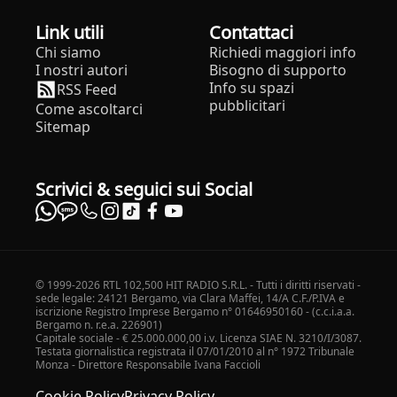
Link utili
Contattaci
Chi siamo
Richiedi maggiori info
I nostri autori
Bisogno di supporto
Info su spazi
RSS Feed
pubblicitari
Come ascoltarci
Sitemap
Scrivici & seguici sui Social
© 1999-2026 RTL 102,500 HIT RADIO S.R.L. - Tutti i diritti riservati -
sede legale: 24121 Bergamo, via Clara Maffei, 14/A C.F./P.IVA e
iscrizione Registro Imprese Bergamo n° 01646950160 - (c.c.i.a.a.
Bergamo n. r.e.a. 226901)
Capitale sociale - € 25.000.000,00 i.v. Licenza SIAE N. 3210/I/3087.
Testata giornalistica registrata il 07/01/2010 al n° 1972 Tribunale
Monza - Direttore Responsabile Ivana Faccioli
Cookie Policy
Privacy Policy