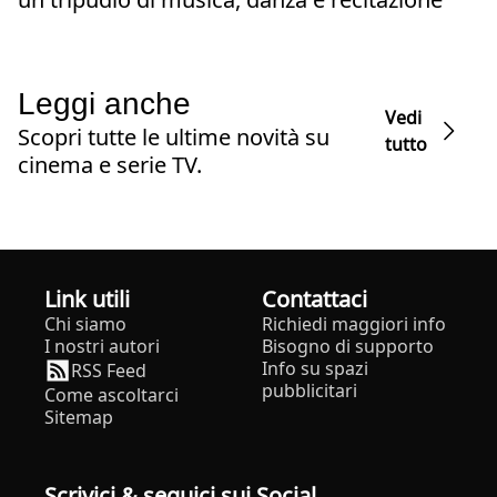
Leggi anche
Vedi
Scopri tutte le ultime novità su
tutto
cinema e serie TV.
Link utili
Contattaci
Chi siamo
Richiedi maggiori info
I nostri autori
Bisogno di supporto
Info su spazi
RSS Feed
pubblicitari
Come ascoltarci
Sitemap
Scrivici & seguici sui Social