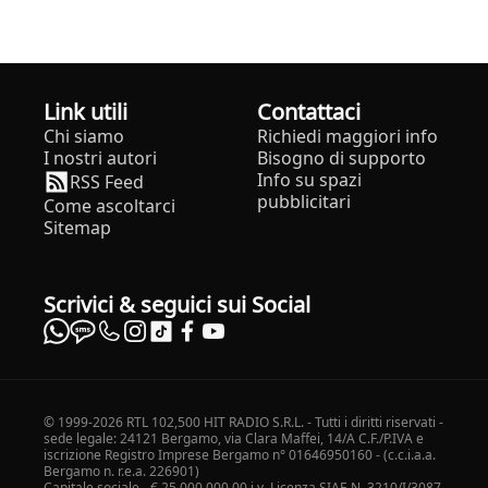
Link utili
Contattaci
Chi siamo
Richiedi maggiori info
I nostri autori
Bisogno di supporto
Info su spazi
RSS Feed
pubblicitari
Come ascoltarci
Sitemap
Scrivici & seguici sui Social
© 1999-2026 RTL 102,500 HIT RADIO S.R.L. - Tutti i diritti riservati -
sede legale: 24121 Bergamo, via Clara Maffei, 14/A C.F./P.IVA e
iscrizione Registro Imprese Bergamo n° 01646950160 - (c.c.i.a.a.
Bergamo n. r.e.a. 226901)
Capitale sociale - € 25.000.000,00 i.v. Licenza SIAE N. 3210/I/3087.