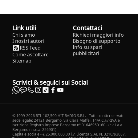
Link utili
Contattaci
Chi siamo
Richiedi maggiori info
I nostri autori
Bisogno di supporto
Info su spazi
RSS Feed
pubblicitari
Come ascoltarci
Sitemap
Scrivici & seguici sui Social
© 1999-2026 RTL 102,500 HIT RADIO S.R.L. - Tutti i diritti riservati -
sede legale: 24121 Bergamo, via Clara Maffei, 14/A C.F./P.IVA e
iscrizione Registro Imprese Bergamo n° 01646950160 - (c.c.i.a.a.
Bergamo n. r.e.a. 226901)
Capitale sociale - € 25.000.000,00 i.v. Licenza SIAE N. 3210/I/3087.