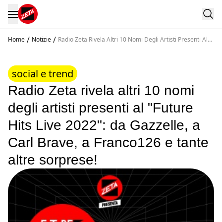
/
/
Home
Notizie
Radio Zeta Rivela Altri 10 Nomi Degli Artisti Presenti Al
Future Hits Live 2022 Da Gazzelle A Carl Brave A
Franco126 E Tante Altre Sorprese
social e trend
Radio Zeta rivela altri 10 nomi
degli artisti presenti al "Future
Hits Live 2022": da Gazzelle, a
Carl Brave, a Franco126 e tante
altre sorprese!