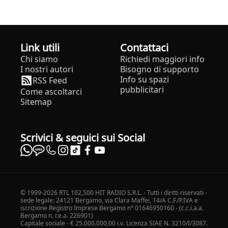
Link utili
Contattaci
Chi siamo
Richiedi maggiori info
I nostri autori
Bisogno di supporto
Info su spazi
RSS Feed
pubblicitari
Come ascoltarci
Sitemap
Scrivici & seguici sui Social
© 1999-2026 RTL 102,500 HIT RADIO S.R.L. - Tutti i diritti riservati -
sede legale: 24121 Bergamo, via Clara Maffei, 14/A C.F./P.IVA e
iscrizione Registro Imprese Bergamo n° 01646950160 - (c.c.i.a.a.
Bergamo n. r.e.a. 226901)
Capitale sociale - € 25.000.000,00 i.v. Licenza SIAE N. 3210/I/3087.