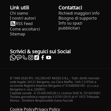
Link utili
Contattaci
Chi siamo
Richiedi maggiori info
I nostri autori
Bisogno di supporto
Info su spazi
RSS Feed
pubblicitari
Come ascoltarci
Sitemap
Scrivici & seguici sui Social
© 1999-2026 RTL 102,500 HIT RADIO S.R.L. - Tutti i diritti riservati -
sede legale: 24121 Bergamo, via Clara Maffei, 14/A C.F./P.IVA e
iscrizione Registro Imprese Bergamo n° 01646950160 - (c.c.i.a.a.
Bergamo n. r.e.a. 226901)
Capitale sociale - € 25.000.000,00 i.v. Licenza SIAE N. 3210/I/3087.
Testata giornalistica registrata il 07/01/2010 al n° 1972 Tribunale
Monza - Direttore Responsabile Ivana Faccioli
Cookie Policy
Privacy Policy