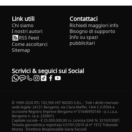
Link utili
Contattaci
Chi siamo
Richiedi maggiori info
I nostri autori
Bisogno di supporto
Info su spazi
RSS Feed
pubblicitari
Come ascoltarci
Sitemap
Scrivici & seguici sui Social
© 1999-2026 RTL 102,500 HIT RADIO S.R.L. - Tutti i diritti riservati -
sede legale: 24121 Bergamo, via Clara Maffei, 14/A C.F./P.IVA e
iscrizione Registro Imprese Bergamo n° 01646950160 - (c.c.i.a.a.
Bergamo n. r.e.a. 226901)
Capitale sociale - € 25.000.000,00 i.v. Licenza SIAE N. 3210/I/3087.
Testata giornalistica registrata il 07/01/2010 al n° 1972 Tribunale
Monza - Direttore Responsabile Ivana Faccioli