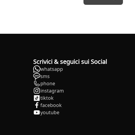
Scrivici & seguici sui Social
whatsapp
sms
phone
instagram
tiktok
facebook
youtube