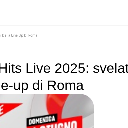
sti Della Line Up Di Roma
its Live 2025: svelati
line-up di Roma