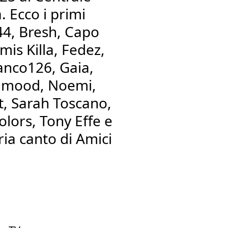
. Ecco i primi
44, Bresh, Capo
mis Killa, Fedez,
ranco126, Gaia,
ahmood, Noemi,
t, Sarah Toscano,
lors, Tony Effe e
oria canto di Amici