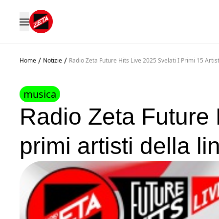
/
/
Home
Notizie
Radio Zeta Future Hits Live 2025 Svelati I Primi 15 Arti
musica
Radio Zeta Future H
primi artisti della 