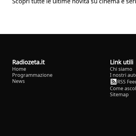
Scopri tutte le ultime novità su cinema e seri
radiozeta.it
Link utili
Home
Chi siamo
Programmazione
I nostri aut
News
RSS Fee
Come ascol
Sitemap