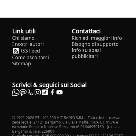
Link utili
Contattaci
Chi siamo
Richiedi maggiori info
I nostri autori
Bisogno di supporto
Info su spazi
RSS Feed
pubblicitari
Come ascoltarci
Sitemap
Scrivici & seguici sui Social
© 1999-2026 RTL 102,500 HIT RADIO S.R.L. - Tutti i diritti riservati -
sede legale: 24121 Bergamo, via Clara Maffei, 14/A C.F./P.IVA e
iscrizione Registro Imprese Bergamo n° 01646950160 - (c.c.i.a.a.
Bergamo n. r.e.a. 226901)
Capitale sociale - € 25.000.000,00 i.v. Licenza SIAE N. 3210/I/3087.