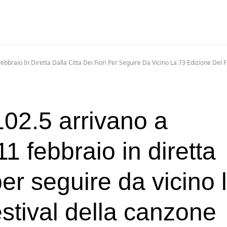
bbraio In Diretta Dalla Citta Dei Fiori Per Seguire Da Vicino La 73 Edizione Del F
02.5 arrivano a
1 febbraio in diretta
 per seguire da vicino 
stival della canzone