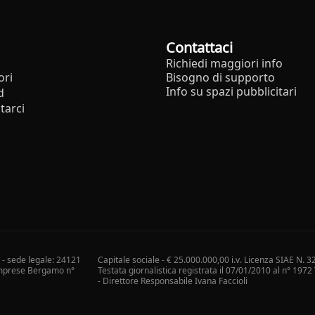
Contattaci
Richiedi maggiori info
ori
Bisogno di supporto
Info su spazi pubblicitari
d
tarci
i - sede legale: 24121
Capitale sociale - € 25.000.000,00 i.v. Licenza SIAE N. 3
 Imprese Bergamo n°
Testata giornalistica registrata il 07/01/2010 al n° 197
- Direttore Responsabile Ivana Faccioli