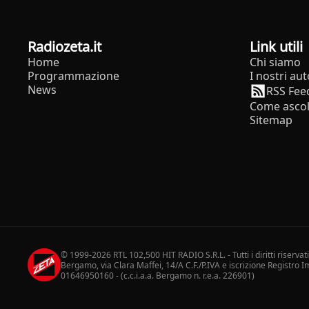
radiozeta.it
Link utili
Home
Chi siamo
Programmazione
I nostri aut
News
RSS Fee
Come ascol
Sitemap
© 1999-2026 RTL 102,500 HIT RADIO S.R.L. - Tutti i diritti riservat
Bergamo, via Clara Maffei, 14/A C.F./P.IVA e iscrizione Registro
01646950160 - (c.c.i.a.a. Bergamo n. r.e.a. 226901)