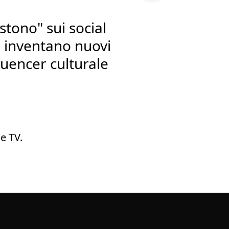
stono" sui social
ri inventano nuovi
luencer culturale
e TV.