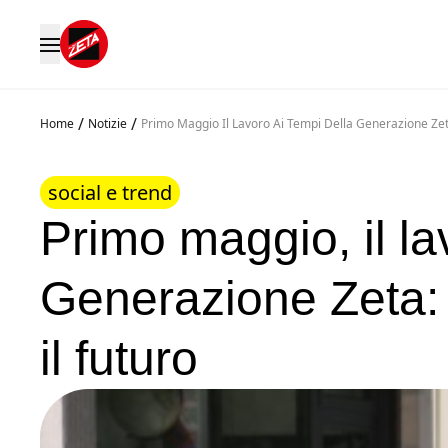
/
/
Home
Notizie
Primo Maggio Il Lavoro Ai Tempi Della Generazione Zet
social e trend
Primo maggio, il la
Generazione Zeta: 
il futuro