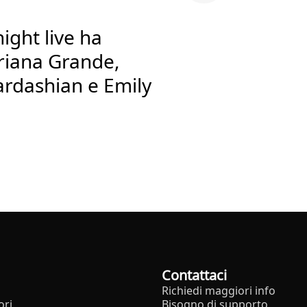
ight live ha
riana Grande,
rdashian e Emily
Contattaci
Richiedi maggiori info
ori
Bisogno di supporto