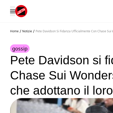
/
/
Home
Notizie
Pete Davidson Si Fidanza Ufficialmente Con Chase Sui
gossip
Pete Davidson si f
Chase Sui Wonders!
che adottano il lor