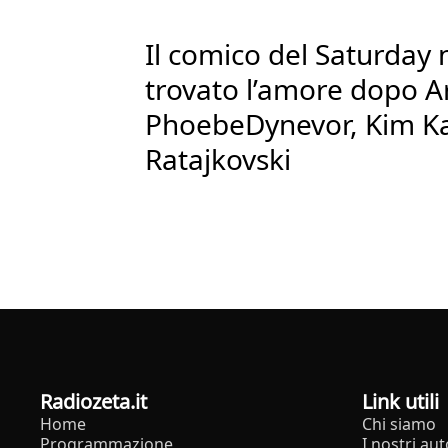
Il comico del Saturday n
trovato l’amore dopo A
PhoebeDynevor, Kim Ka
Ratajkovski
radiozeta.it
Link utili
Home
Chi siamo
Programmazione
I nostri aut