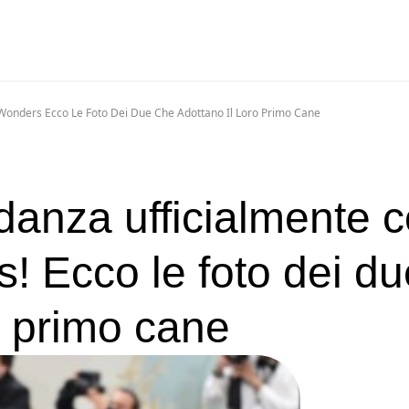
 Wonders Ecco Le Foto Dei Due Che Adottano Il Loro Primo Cane
idanza ufficialmente 
 Ecco le foto dei du
o primo cane