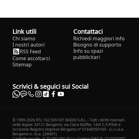
Link utili
Contattaci
Chi siamo
Richiedi maggiori info
I nostri autori
Bisogno di supporto
Info su spazi
RSS Feed
pubblicitari
Come ascoltarci
Sitemap
Scrivici & seguici sui Social
© 1999-2026 RTL 102,500 HIT RADIO S.R.L. - Tutti i diritti riservati -
sede legale: 24121 Bergamo, via Clara Maffei, 14/A C.F./P.IVA e
iscrizione Registro Imprese Bergamo n° 01646950160 - (c.c.i.a.a.
Bergamo n. r.e.a. 226901)
Capitale sociale - € 25.000.000,00 i.v. Licenza SIAE N. 3210/I/3087.