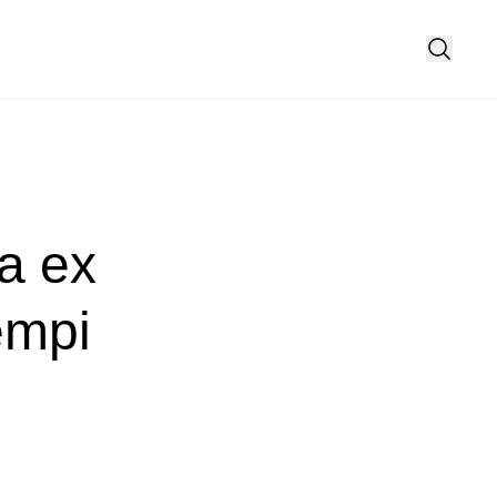
a ex
empi