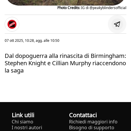
Photo Credits:
IG di @peakyblindersofficial
07 ott 2025, 10:28
, agg. alle
10:50
Dal dopoguerra alla rinascita di Birmingham:
Stephen Knight e Cillian Murphy riaccendono
la saga
Link utili
Contattaci
Chi siamo
Richiedi maggiori info
I nostri autori
Bisogno di supporto