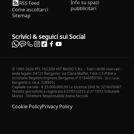
Info su spazi
RSS Feed
pubblicitari
Come ascoltarci
Sitemap
Scrivici & seguici sui Social
© 1999-2026 RTL 102,500 HIT RADIO S.R.L. - Tutti i diritti riservati -
sede legale: 24121 Bergamo, via Clara Maffei, 14/A C.F./P.IVA e
iscrizione Registro Imprese Bergamo n° 01646950160 - (c.c.i.a.a.
Bergamo n. r.e.a. 226901)
Capitale sociale - € 25.000.000,00 i.v. Licenza SIAE N. 3210/I/3087.
Testata giornalistica registrata il 07/01/2010 al n° 1972 Tribunale
Monza - Direttore Responsabile Ivana Faccioli
Cookie Policy
Privacy Policy