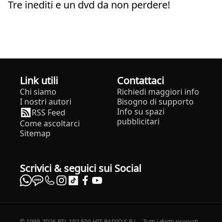
Tre inediti e un dvd da non perdere!
Link utili
Contattaci
Chi siamo
Richiedi maggiori info
I nostri autori
Bisogno di supporto
Info su spazi
RSS Feed
pubblicitari
Come ascoltarci
Sitemap
Scrivici & seguici sui Social
© 1999-2026 RTL 102,500 HIT RADIO S.R.L. - Tutti i diritti riservati -