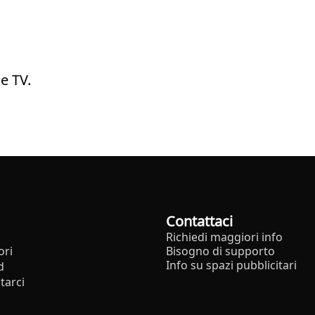
e TV.
Contattaci
Richiedi maggiori info
ori
Bisogno di supporto
Info su spazi pubblicitari
d
tarci