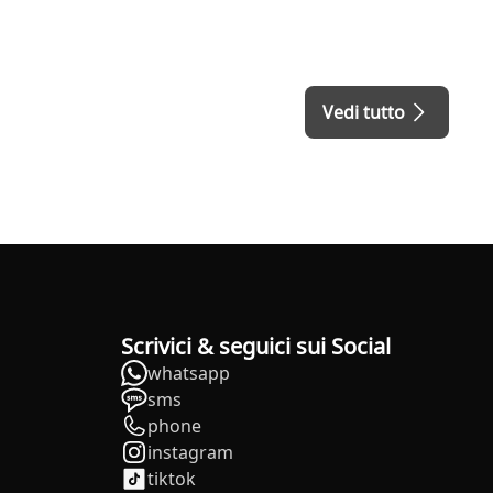
Vedi tutto
Scrivici & seguici sui Social
whatsapp
sms
phone
instagram
tiktok