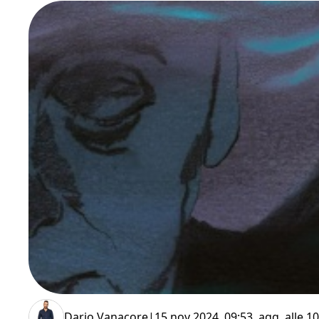
Dario Vanacore
|
15 nov 2024, 09:53
, agg. alle
10