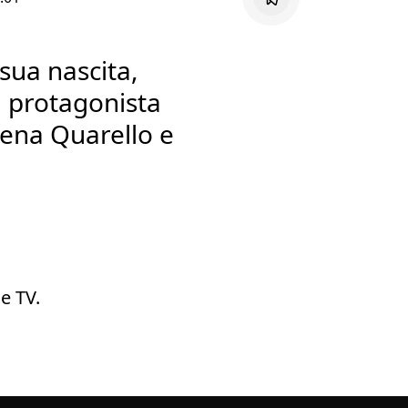
 sua nascita,
l protagonista
rena Quarello e
e TV.