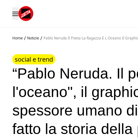
/
/
Home
Notizie
Pablo Neruda Il Poeta La Ragazza E L Oceano Il Graph
social e trend
“Pablo Neruda. Il p
l'oceano", il graphi
spessore umano di
fatto la storia dell