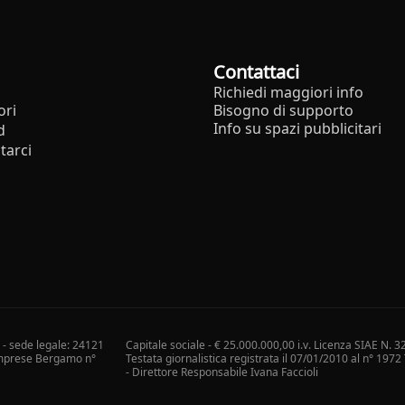
Contattaci
Richiedi maggiori info
ori
Bisogno di supporto
Info su spazi pubblicitari
d
tarci
i - sede legale: 24121
Capitale sociale - € 25.000.000,00 i.v. Licenza SIAE N. 3
 Imprese Bergamo n°
Testata giornalistica registrata il 07/01/2010 al n° 197
- Direttore Responsabile Ivana Faccioli