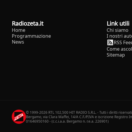
radiozeta.it
Link utili
Home
Chi siamo
Programmazione
I nostri aut
News
RSS Fee
Come ascol
Sitemap
© 1999-2026 RTL 102,500 HIT RADIO S.R.L. - Tutti i diritti riservat
Bergamo, via Clara Maffei, 14/A C.F./P.IVA e iscrizione Registro
01646950160 - (c.c.i.a.a. Bergamo n. r.e.a. 226901)