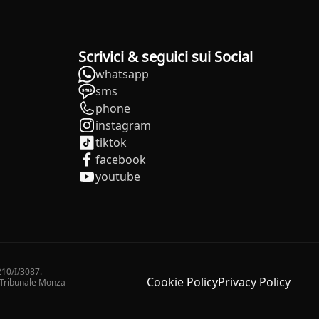
Scrivici & seguici sui Social
whatsapp
sms
phone
instagram
tiktok
facebook
youtube
210/I/3087.
Cookie Policy
Privacy Policy
2 Tribunale Monza