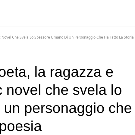
ic Novel Che Svela Lo Spessore Umano Di Un Personaggio Che Ha Fatto La Storia 
oeta, la ragazza e
c novel che svela lo
 un personaggio che
a poesia