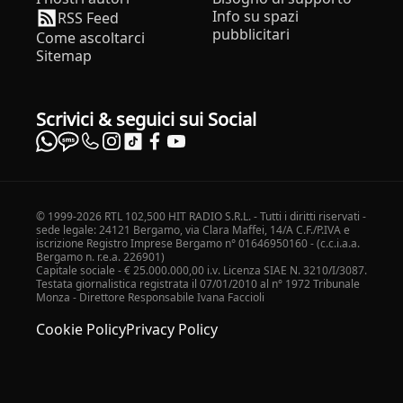
Info su spazi
RSS Feed
pubblicitari
Come ascoltarci
Sitemap
Scrivici & seguici sui Social
© 1999-2026 RTL 102,500 HIT RADIO S.R.L. - Tutti i diritti riservati -
sede legale: 24121 Bergamo, via Clara Maffei, 14/A C.F./P.IVA e
iscrizione Registro Imprese Bergamo n° 01646950160 - (c.c.i.a.a.
Bergamo n. r.e.a. 226901)
Capitale sociale - € 25.000.000,00 i.v. Licenza SIAE N. 3210/I/3087.
Testata giornalistica registrata il 07/01/2010 al n° 1972 Tribunale
Monza - Direttore Responsabile Ivana Faccioli
Cookie Policy
Privacy Policy