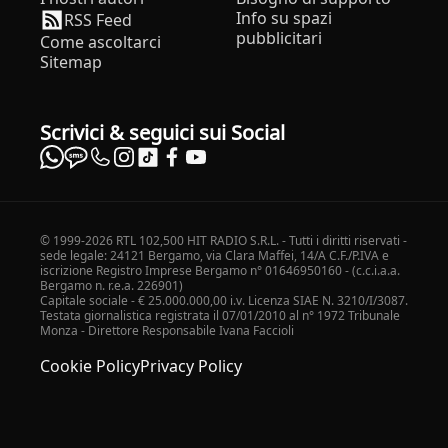
Info su spazi
RSS Feed
pubblicitari
Come ascoltarci
Sitemap
Scrivici & seguici sui Social
© 1999-2026 RTL 102,500 HIT RADIO S.R.L. - Tutti i diritti riservati -
sede legale: 24121 Bergamo, via Clara Maffei, 14/A C.F./P.IVA e
iscrizione Registro Imprese Bergamo n° 01646950160 - (c.c.i.a.a.
Bergamo n. r.e.a. 226901)
Capitale sociale - € 25.000.000,00 i.v. Licenza SIAE N. 3210/I/3087.
Testata giornalistica registrata il 07/01/2010 al n° 1972 Tribunale
Monza - Direttore Responsabile Ivana Faccioli
Cookie Policy
Privacy Policy