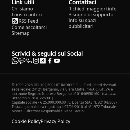
Link utili
Contattaci
Chi siamo
Richiedi maggiori info
I nostri autori
Bisogno di supporto
Info su spazi
RSS Feed
pubblicitari
Come ascoltarci
Sitemap
Scrivici & seguici sui Social
© 1999-2026 RTL 102,500 HIT RADIO S.R.L. - Tutti i diritti riservati -
sede legale: 24121 Bergamo, via Clara Maffei, 14/A C.F./P.IVA e
iscrizione Registro Imprese Bergamo n° 01646950160 - (c.c.i.a.a.
Bergamo n. r.e.a. 226901)
Capitale sociale - € 25.000.000,00 i.v. Licenza SIAE N. 3210/I/3087.
Testata giornalistica registrata il 07/01/2010 al n° 1972 Tribunale
Monza - Direttore Responsabile Ivana Faccioli
Cookie Policy
Privacy Policy