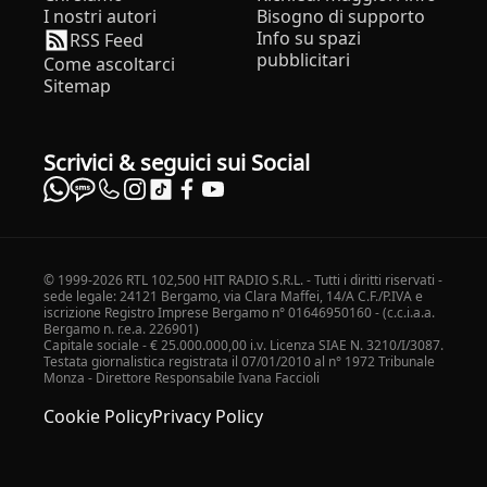
I nostri autori
Bisogno di supporto
Info su spazi
RSS Feed
pubblicitari
Come ascoltarci
Sitemap
Scrivici & seguici sui Social
© 1999-2026 RTL 102,500 HIT RADIO S.R.L. - Tutti i diritti riservati -
sede legale: 24121 Bergamo, via Clara Maffei, 14/A C.F./P.IVA e
iscrizione Registro Imprese Bergamo n° 01646950160 - (c.c.i.a.a.
Bergamo n. r.e.a. 226901)
Capitale sociale - € 25.000.000,00 i.v. Licenza SIAE N. 3210/I/3087.
Testata giornalistica registrata il 07/01/2010 al n° 1972 Tribunale
Monza - Direttore Responsabile Ivana Faccioli
Cookie Policy
Privacy Policy