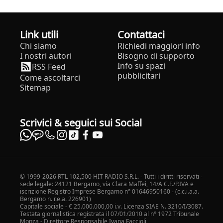
Link utili
Contattaci
Chi siamo
Richiedi maggiori info
I nostri autori
Bisogno di supporto
Info su spazi
RSS Feed
pubblicitari
Come ascoltarci
Sitemap
Scrivici & seguici sui Social
© 1999-2026 RTL 102,500 HIT RADIO S.R.L. - Tutti i diritti riservati -
sede legale: 24121 Bergamo, via Clara Maffei, 14/A C.F./P.IVA e
iscrizione Registro Imprese Bergamo n° 01646950160 - (c.c.i.a.a.
Bergamo n. r.e.a. 226901)
Capitale sociale - € 25.000.000,00 i.v. Licenza SIAE N. 3210/I/3087.
Testata giornalistica registrata il 07/01/2010 al n° 1972 Tribunale
Monza - Direttore Responsabile Ivana Faccioli