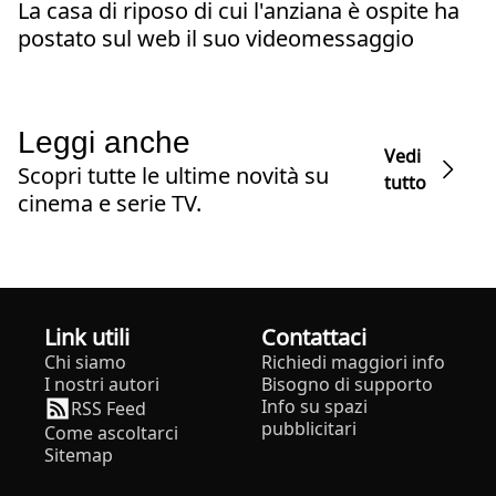
La casa di riposo di cui l'anziana è ospite ha
postato sul web il suo videomessaggio
Leggi anche
Vedi
Scopri tutte le ultime novità su
tutto
cinema e serie TV.
Link utili
Contattaci
Chi siamo
Richiedi maggiori info
I nostri autori
Bisogno di supporto
Info su spazi
RSS Feed
pubblicitari
Come ascoltarci
Sitemap