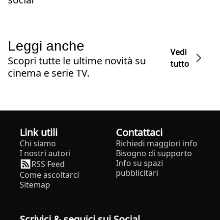
Leggi anche
Vedi
Scopri tutte le ultime novità su
tutto
cinema e serie TV.
Link utili
Contattaci
Chi siamo
Richiedi maggiori info
I nostri autori
Bisogno di supporto
Info su spazi
RSS Feed
pubblicitari
Come ascoltarci
Sitemap
Scrivici & seguici sui Social