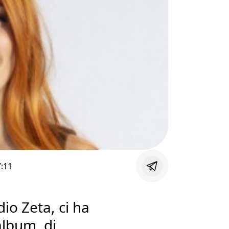
:11
io Zeta, ci ha
album, di