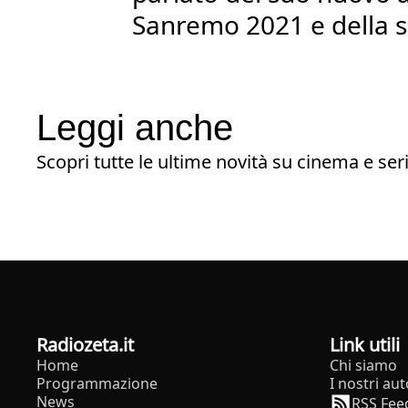
Sanremo 2021 e della 
Leggi anche
Scopri tutte le ultime novità su cinema e seri
radiozeta.it
Link utili
Home
Chi siamo
Programmazione
I nostri aut
News
RSS Fee