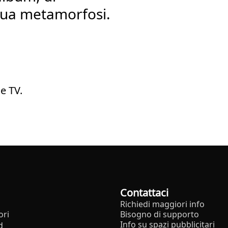
sua metamorfosi.
e TV.
Contattaci
Richiedi maggiori info
ori
Bisogno di supporto
Info su spazi pubblicitari
d