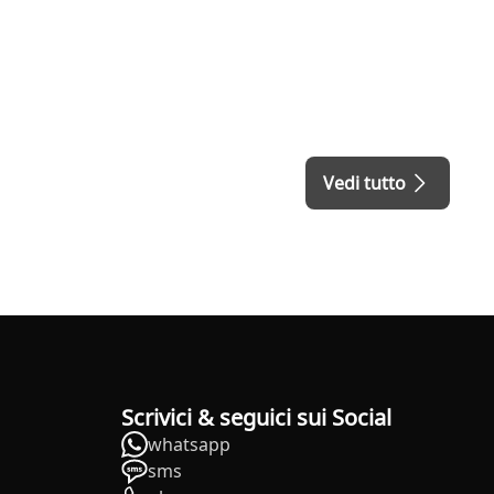
Vedi tutto
Scrivici & seguici sui Social
whatsapp
sms