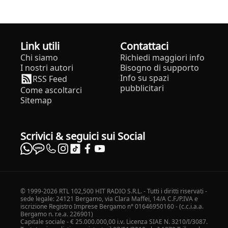
Link utili
Contattaci
Chi siamo
Richiedi maggiori info
I nostri autori
Bisogno di supporto
Info su spazi
RSS Feed
pubblicitari
Come ascoltarci
Sitemap
Scrivici & seguici sui Social
© 1999-2026 RTL 102,500 HIT RADIO S.R.L. - Tutti i diritti riservati -
sede legale: 24121 Bergamo, via Clara Maffei, 14/A C.F./P.IVA e
iscrizione Registro Imprese Bergamo n° 01646950160 - (c.c.i.a.a.
Bergamo n. r.e.a. 226901)
Capitale sociale - € 25.000.000,00 i.v. Licenza SIAE N. 3210/I/3087.