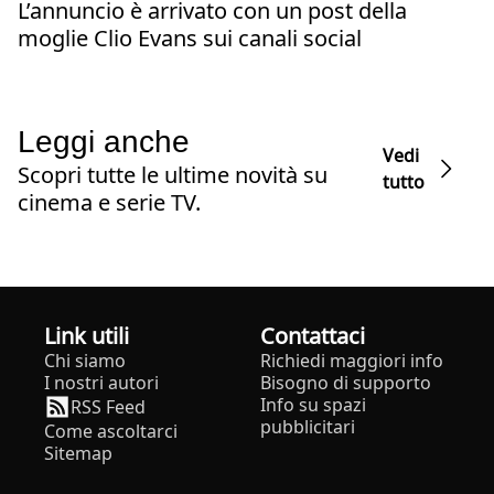
L’annuncio è arrivato con un post della
moglie Clio Evans sui canali social
Leggi anche
Vedi
Scopri tutte le ultime novità su
tutto
cinema e serie TV.
Link utili
Contattaci
Chi siamo
Richiedi maggiori info
I nostri autori
Bisogno di supporto
Info su spazi
RSS Feed
pubblicitari
Come ascoltarci
Sitemap