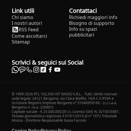
Link utili
Contattaci
Chi siamo
Richiedi maggiori info
I nostri autori
Bisogno di supporto
Info su spazi
RSS Feed
pubblicitari
Come ascoltarci
Sitemap
Scrivici & seguici sui Social
© 1999-2026 RTL 102,500 HIT RADIO S.R.L. - Tutti i diritti riservati -
sede legale: 24121 Bergamo, via Clara Maffei, 14/A C.F./P.IVA e
iscrizione Registro Imprese Bergamo n° 01646950160 - (c.c.i.a.a.
Bergamo n. r.e.a. 226901)
Capitale sociale - € 25.000.000,00 i.v. Licenza SIAE N. 3210/I/3087.
Testata giornalistica registrata il 07/01/2010 al n° 1972 Tribunale
Monza - Direttore Responsabile Ivana Faccioli
Cookie Policy
Privacy Policy