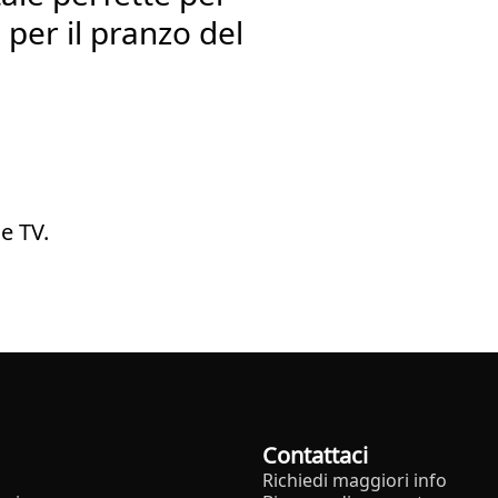
i per il pranzo del
e TV.
Contattaci
Richiedi maggiori info