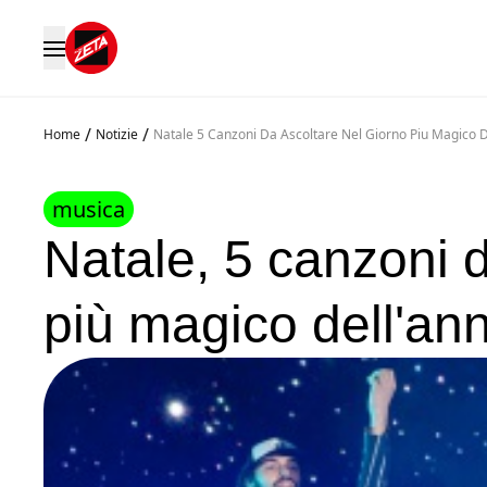
/
/
Home
Notizie
Natale 5 Canzoni Da Ascoltare Nel Giorno Piu Magico 
musica
Natale, 5 canzoni d
più magico dell'an