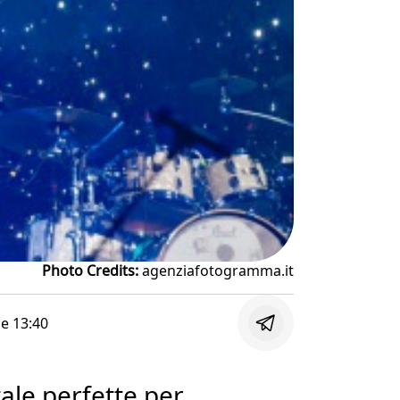
Photo Credits:
agenziafotogramma.it
lle
13:40
tale perfette per