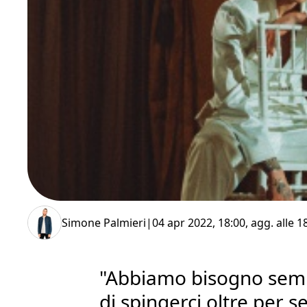
Simone Palmieri
|
04 apr 2022, 18:00
, agg. alle
1
"Abbiamo bisogno semp
di spingerci oltre per sen