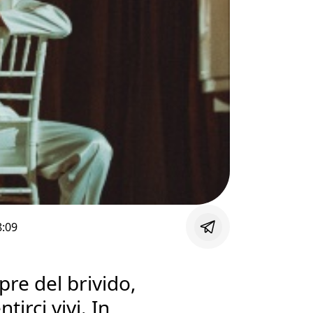
8:09
re del brivido,
tirci vivi. In