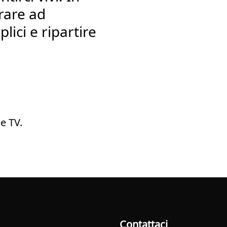
rare ad
lici e ripartire
e TV.
Contattaci