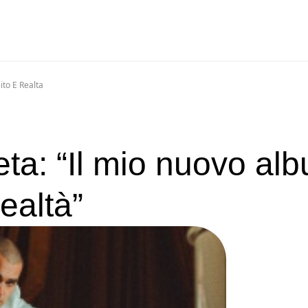
ito E Realta
ta: “Il mio nuovo al
realtà”