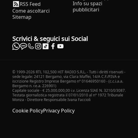
Info su spazi
RSS Feed
pubblicitari
Come ascoltarci
Sitemap
Scrivici & seguici sui Social
© 1999-2026 RTL 102,500 HIT RADIO S.R.L. - Tutti i diritti riservati -
sede legale: 24121 Bergamo, via Clara Maffei, 14/A C.F./P.IVA e
iscrizione Registro Imprese Bergamo n° 01646950160 - (c.c.i.a.a.
Bergamo n. r.e.a. 226901)
Capitale sociale - € 25.000.000,00 i.v. Licenza SIAE N. 3210/I/3087.
Testata giornalistica registrata il 07/01/2010 al n° 1972 Tribunale
Monza - Direttore Responsabile Ivana Faccioli
Cookie Policy
Privacy Policy